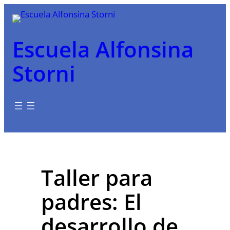
Saltar
al
contenido
Escuela Alfonsina
Storni
Taller para
padres: El
desarrollo de