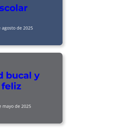
scolar
e agosto de 2025
 bucal y
feliz
e mayo de 2025