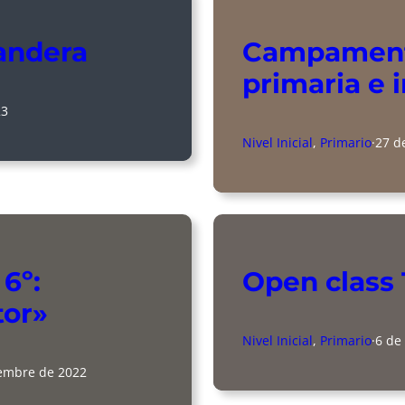
bandera
Campament
primaria e i
23
Nivel Inicial
, 
Primario
·
27 d
6º:
Open class 
tor»
Nivel Inicial
, 
Primario
·
6 de
iembre de 2022