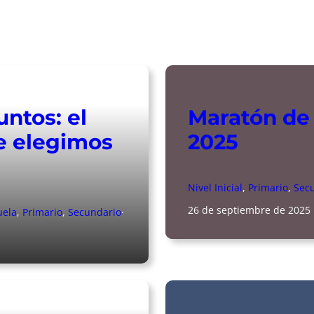
ntos: el
Maratón de 
e elegimos
2025
Nivel Inicial
, 
Primario
, 
Sec
26 de septiembre de 2025
uela
, 
Primario
, 
Secundario
·