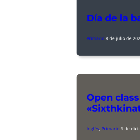
Día de la 
Primario
·
8 de julio de 20
Open class 
«Sixthkina
Inglés
, 
Primario
·
6 de dic