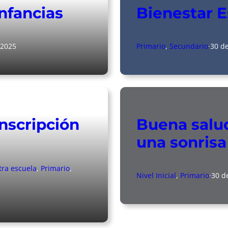
infancias
Bienestar E
 2025
Primario
, 
Secundario
·
30 d
inscripción
Buena salud
una sonrisa 
ra escuela
, 
Primario
, 
Nivel Inicial
, 
Primario
·
30 d