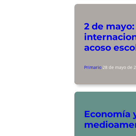
2 de mayo:
internacion
acoso esco
Primario
·
28 de mayo de 
Economía 
medioame