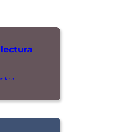
lectura
undario
·