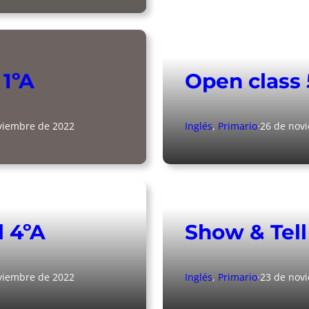
 1ºA
Open class
viembre de 2022
Inglés
, 
Primario
·
26 de nov
l 4ºA
Show & Tell
viembre de 2022
Inglés
, 
Primario
·
23 de nov