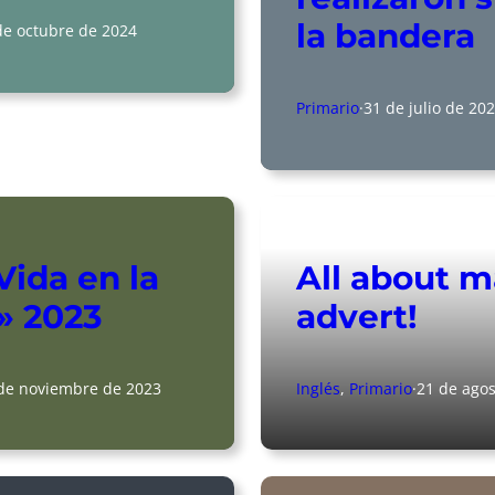
la bandera
de octubre de 2024
Primario
·
31 de julio de 20
Vida en la
All about 
» 2023
advert!
de noviembre de 2023
Inglés
, 
Primario
·
21 de agos