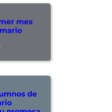
imer mes
imario
5
lumnos de
ario
su promesa