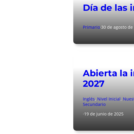
Día de las 
Primario
·
30 de agosto de
Abierta la 
2027
Inglés
, 
Nivel Inicial
, 
Nuest
Secundario
·
19 de junio de 2025