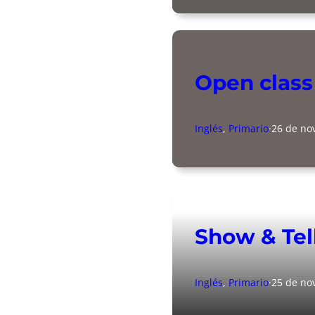
Open class
Inglés
, 
Primario
·
26 de no
Show & Tel
Inglés
, 
Primario
·
25 de no