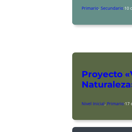
Primario
, 
Secundario
·
10 
Proyecto «
Naturaleza
Nivel Inicial
, 
Primario
·
17 