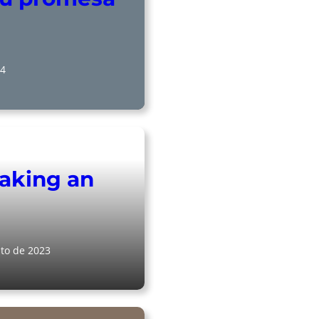
24
making an
to de 2023