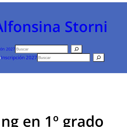
Alfonsina Storni
Buscar
ión 2027
Buscar
o
Inscripción 2027
ing en 1º grado