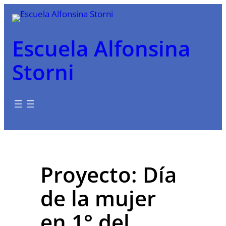
Saltar
al
contenido
Escuela Alfonsina
Storni
Proyecto: Día
de la mujer
en 1° del