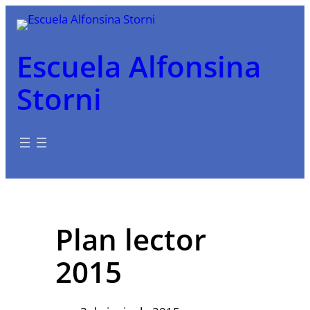
Saltar
al
contenido
Escuela Alfonsina
Storni
Plan lector
2015