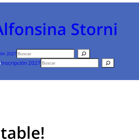
Alfonsina Storni
Buscar
ión 2027
Buscar
o
Inscripción 2027
table!