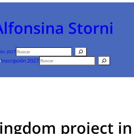
Alfonsina Storni
Buscar
ión 2027
Buscar
o
Inscripción 2027
ingdom project in