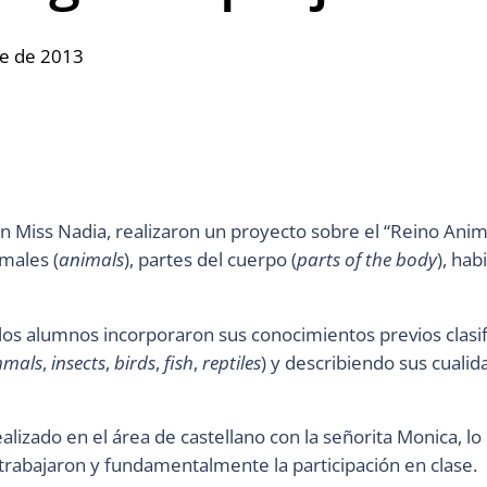
e de 2013
 Miss Nadia, realizaron un proyecto sobre el “Reino Animal
males (
animals
), partes del cuerpo (
parts of the body
), hab
 los alumnos incorporaron sus conocimientos previos clasi
mals
,
insects
,
birds
,
fish
,
reptiles
) y describiendo sus cualid
lizado en el área de castellano con la señorita Monica, lo 
 trabajaron y fundamentalmente la participación en clase.