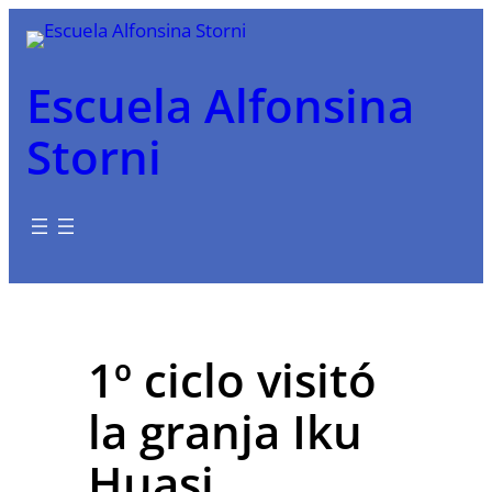
Saltar
al
contenido
Escuela Alfonsina
Storni
1º ciclo visitó
la granja Iku
Huasi