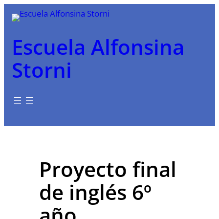
Saltar
al
contenido
Escuela Alfonsina
Storni
Proyecto final
de inglés 6º
año