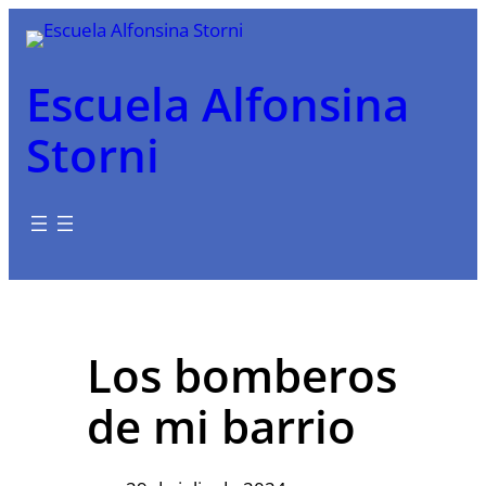
Saltar
al
contenido
Escuela Alfonsina
Storni
Los bomberos
de mi barrio