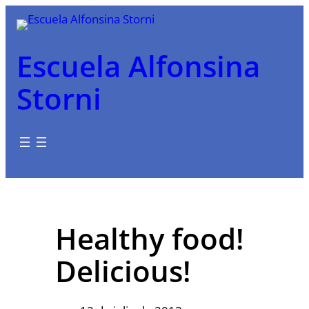
Saltar
al
contenido
Escuela Alfonsina
Storni
Healthy food!
Delicious!