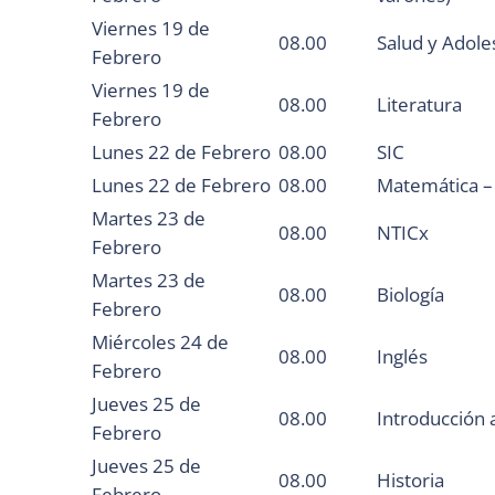
Viernes 19 de
08.00
Salud y Adole
Febrero
Viernes 19 de
08.00
Literatura
Febrero
Lunes 22 de Febrero
08.00
SIC
Lunes 22 de Febrero
08.00
Matemática – 
Martes 23 de
08.00
NTICx
Febrero
Martes 23 de
08.00
Biología
Febrero
Miércoles 24 de
08.00
Inglés
Febrero
Jueves 25 de
08.00
Introducción a
Febrero
Jueves 25 de
08.00
Historia
Febrero