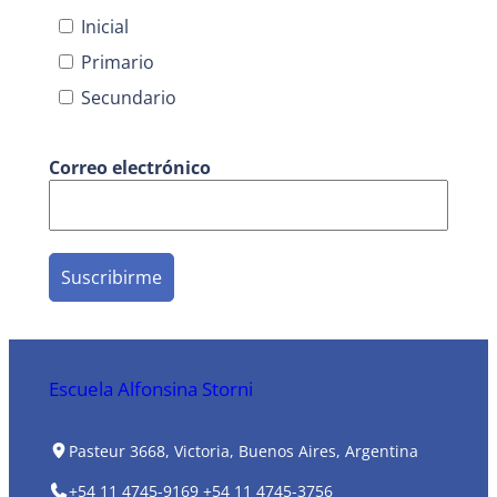
Inicial
Primario
Secundario
Correo electrónico
Escuela Alfonsina Storni
Pasteur 3668, Victoria, Buenos Aires, Argentina
+54 11 4745-9169
+54 11 4745-3756