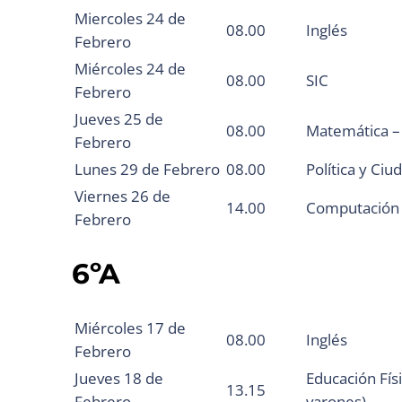
Miercoles 24 de
08.00
Inglés
Febrero
Miércoles 24 de
08.00
SIC
Febrero
Jueves 25 de
08.00
Matemática – 
Febrero
Lunes 29 de Febrero
08.00
Política y Ciu
Viernes 26 de
14.00
Computación
Febrero
6ºA
Miércoles 17 de
08.00
Inglés
Febrero
Jueves 18 de
Educación Fís
13.15
Febrero
varones)