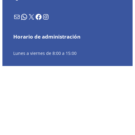
Formulario de contacto
WhatsApp
X
Facebook
Instagram
Horario de administración
Lunes a viernes de 8:00 a 15:00