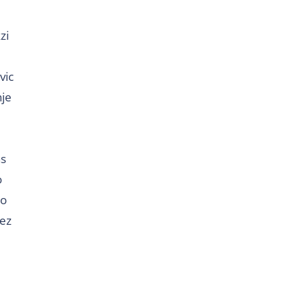
zi
vic
nje
as
o
ro
lez