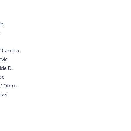
in
i
 / Cardozo
ovic
lde D.
ade
 / Otero
izzi