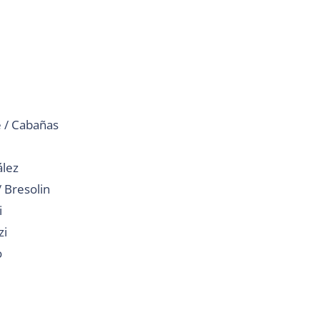
 / Cabañas
ález
/ Bresolin
i
zi
o