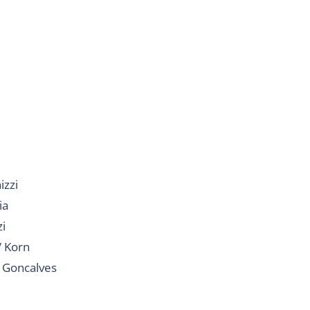
izzi
ia
zi
/ Korn
/ Goncalves