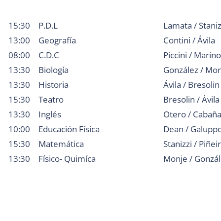
15:30
P.D.L
Lamata / Staniz
13:00
Geografía
Contini / Ávila
08:00
C.D.C
Piccini / Marino
13:30
Biología
González / Mo
13:30
Historia
Ávila / Bresolin
15:30
Teatro
Bresolin / Ávila
13:30
Inglés
Otero / Cabañ
10:00
Educación Física
Dean / Galupp
15:30
Matemática
Stanizzi / Piñei
13:30
Físico- Quimíca
Monje / Gonzá