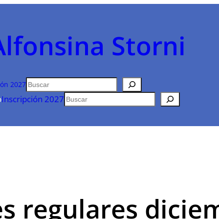
Alfonsina Storni
Buscar
ión 2027
Buscar
o
Inscripción 2027
 regulares dicie