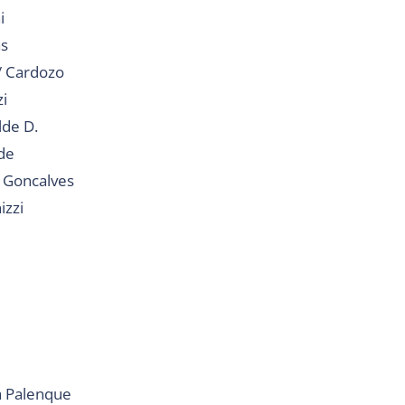
i
as
 / Cardozo
zi
lde D.
ade
/ Goncalves
izzi
a Palenque