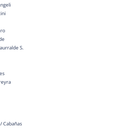
ngeli
ini
aro
ade
aurralde S.
res
reyra
 / Cabañas