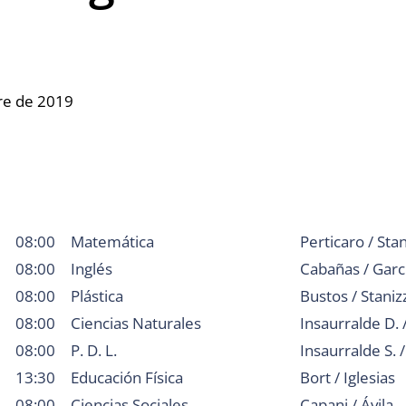
re de 2019
08:00
Matemática
Perticaro / Stan
08:00
Inglés
Cabañas / Garc
08:00
Plástica
Bustos / Staniz
08:00
Ciencias Naturales
Insaurralde D. 
08:00
P. D. L.
Insaurralde S. 
13:30
Educación Física
Bort / Iglesias
08:00
Ciencias Sociales
Capani / Ávila