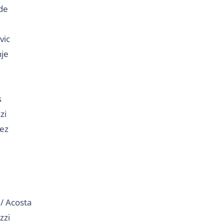
ade
vic
nje
s
zi
lez
 / Acosta
zzi