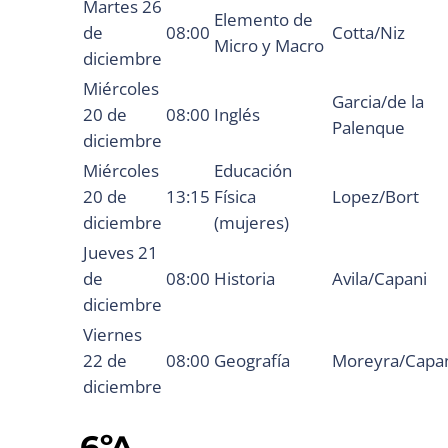
Martes 26
Elemento de
de
08:00
Cotta/Niz
Micro y Macro
diciembre
Miércoles
Garcia/de la
20 de
08:00
Inglés
Palenque
diciembre
Miércoles
Educación
20 de
13:15
Física
Lopez/Bort
diciembre
(mujeres)
Jueves 21
de
08:00
Historia
Avila/Capani
diciembre
Viernes
22 de
08:00
Geografía
Moreyra/Capa
diciembre
6ºA