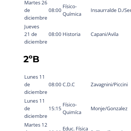
Martes 26
Físico-
de
08:00
Insaurralde D./Se
Química
diciembre
Jueves
21 de
08:00
Historia
Capani/Avila
diciembre
2ºB
Lunes 11
de
08:00
C.D.C
Zavagnini/Piccini
diciembre
Lunes 11
Físico-
de
15:15
Monje/Gonzalez
Quimíca
diciembre
Martes 12
Educ. Física