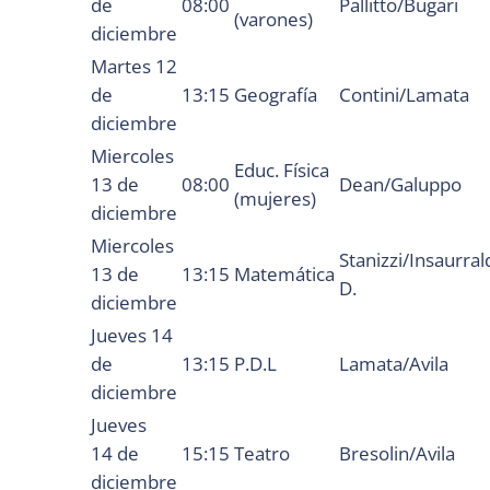
de
08:00
Pallitto/Bugari
(varones)
diciembre
Martes 12
de
13:15
Geografía
Contini/Lamata
diciembre
Miercoles
Educ. Física
13 de
08:00
Dean/Galuppo
(mujeres)
diciembre
Miercoles
Stanizzi/Insaurral
13 de
13:15
Matemática
D.
diciembre
Jueves 14
de
13:15
P.D.L
Lamata/Avila
diciembre
Jueves
14 de
15:15
Teatro
Bresolin/Avila
diciembre