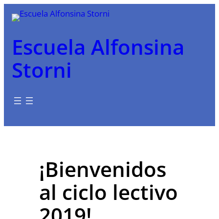
Saltar
al
contenido
Escuela Alfonsina
Storni
¡Bienvenidos
al ciclo lectivo
2019!