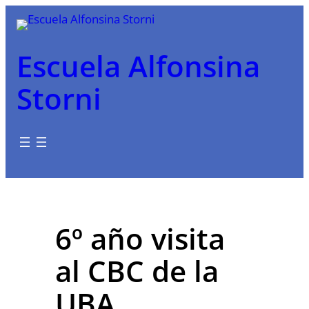
Saltar
al
contenido
Escuela Alfonsina
Storni
6º año visita
al CBC de la
UBA