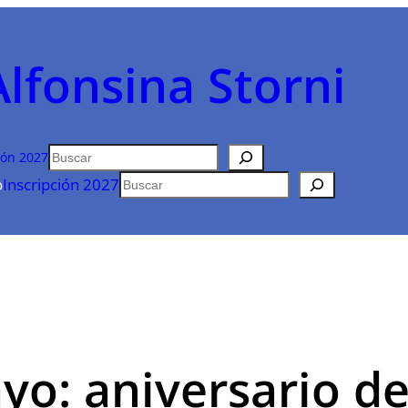
Alfonsina Storni
Buscar
ión 2027
Buscar
o
Inscripción 2027
yo: aniversario de