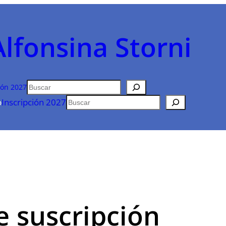
Alfonsina Storni
Buscar
ión 2027
Buscar
o
Inscripción 2027
e suscripción